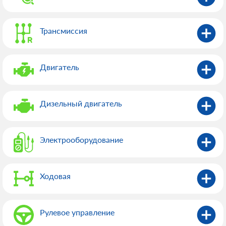
комплектаций. Обслуживание автомобилей происходит на
высоком уровне по доступным ценам. Регулярно
действует программа лояльности, поэтому наши клиенты
Трансмиссия
получают скидки. С каждым автовладельцем проводится
индивидуальная работа: вас приветливо встретит
персонал, специалисты объяснят причину поломки с ее
Двигатель
последующим устранением. Предварительно
просчитывается стоимость ремонта, которая не меняется
до конца выполнения работ. Мы не навязываем
Дизельный двигатель
дополнительные услуги, делая для вашего авто только то,
что необходимо для поддержания его исправного
технического состояния.
Электрооборудованиe
Ходовая
Рулевое управление