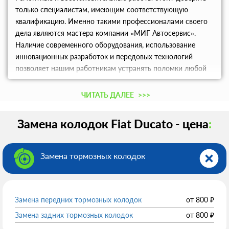
только специалистам, имеющим соответствующую
квалификацию. Именно такими профессионалами своего
дела являются мастера компании «МИГ Автосервис».
Наличие современного оборудования, использование
инновационных разработок и передовых технологий
позволяет нашим работникам устранять поломки любой
сложности. Наш центр специализируется на ремонте Fiat
Ducato (Фиат Дукато), поэтому мастера отлично знают все
ЧИТАТЬ ДАЛЕЕ
>>>
особенности агрегатов, узлов, деталей данного ТС. Какой
бы не была проблема, работники сервиса проводят
Замена колодок Fiat Ducato - цена
:
детальную диагностику. Только после получения
результатов комплексного анализа состояния авто,
мастера приступают к выполнению работы. Запчасти
Замена тормозных колодок
колодки для Тормозная система является одним из
важнейших узлов автомобиля. Нередко владельцы
транспортного средства сталкиваются с необходимостью
замены колодок. Именно эта деталь отвечает за
Замена передних тормозных колодок
от
800
₽
эффективность работы всей системы, а также сохранение
Замена задних тормозных колодок
от
800
₽
целостности тормозного диска и барабана. Если вы