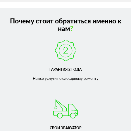
Экономьте на качественном ремонте и ТО своего авто –
участвуйте в наших программах лояльности, получайте
хорошие скидки.
Почему стоит обратиться именно к
нам
?
ГАРАНТИЯ 2 ГОДА
На все услуги по слесарному
ремонту
СВОЙ ЭВАКУАТОР