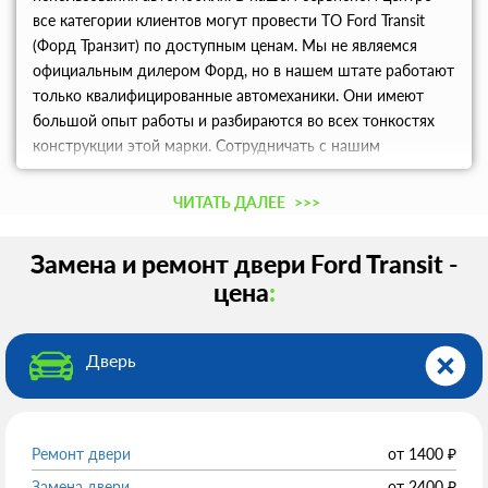
все категории клиентов могут провести ТО Ford Transit
(Форд Транзит) по доступным ценам. Мы не являемся
официальным дилером Форд, но в нашем штате работают
только квалифицированные автомеханики. Они имеют
большой опыт работы и разбираются во всех тонкостях
конструкции этой марки. Сотрудничать с нашим
сервисным центром выгодно по целому ряду причин: Мы
располагаем большим складом запчастей, что позволяет
ЧИТАТЬ ДАЛЕЕ
>>>
произвести ремонтные работы любой сложности;
Отсутствующие детали оперативно поставляются; Мы
Замена и ремонт двери Ford Transit -
даем гарантию качества сроком до 730 дней; Опытные
цена
:
автомеханики выполняют любые кузовные работы,
включая восстановление, ремонт или замену
поврежденных дверей Ford Transit (Форд Транзит).
Дверь
Оригинальные двери для Ford Transit (Форд Транзит) Все
детали мы получаем напрямую с завода-производителя,
поскольку являемся официальным дистрибьютором. За
счет этого наши цены будут дешевле среднерыночных на
Ремонт двери
от
1400
₽
10-20%. На обширном складе всегда будут по наличию
Замена двери
от
2400
₽