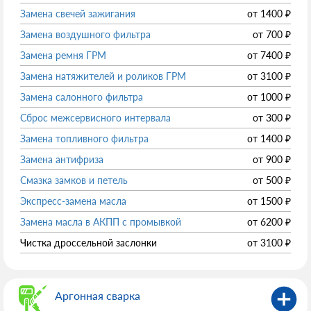
Замена свечей зажигания
от
1400
₽
Замена воздушного фильтра
от
700
₽
Замена ремня ГРМ
от
7400
₽
Замена натяжителей и роликов ГРМ
от
3100
₽
Замена салонного фильтра
от
1000
₽
Сброс межсервисного интервала
от
300
₽
Замена топливного фильтра
от
1400
₽
Замена антифриза
от
900
₽
Смазка замков и петель
от
500
₽
Экспресс-замена масла
от
1500
₽
Замена масла в АКПП с промывкой
от
6200
₽
Чистка дроссельной заслонки
от
3100
₽
Аргонная сварка