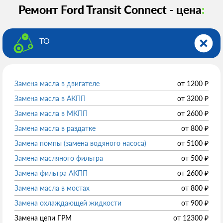
Ремонт Ford Transit Connect - цена
:
ТО
Замена масла в двигателе
от
1200
₽
Замена масла в АКПП
от
3200
₽
Замена масла в МКПП
от
2600
₽
Замена масла в раздатке
от
800
₽
Замена помпы (замена водяного насоса)
от
5100
₽
Замена масляного фильтра
от
500
₽
Замена фильтра АКПП
от
2600
₽
Замена масла в мостах
от
800
₽
Замена охлаждающей жидкости
от
900
₽
Замена цепи ГРМ
от
12300
₽