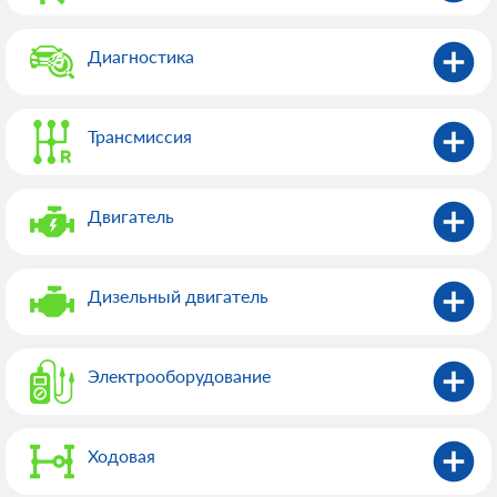
маневренный автомобиль эффективно служит по многу
лет. Однако добиться такой долговечности, можно только
Диагностика
регулярно посещая профессиональный автосервис
Hyundai Porter (Хендай Портер). Все виды работ в
профессиональном автосервисе Hyundai Porter (Хендай
Трансмиссия
Портер) Учитывая коммерческий класс автомобиля, к СТО,
выполняющим обслуживание и ремонт этой модели,
предъявляются довольно серьезные требования.
Двигатель
Оборудование техцентра должно давать возможность
выполнения всех видов работ с максимальной
эффективностью и качеством. Особое значение имеет
Дизельный двигатель
уровень квалификации и опыт мастеров, занятых
обслуживанием и ремонтом этой машины. Наш
автосервис Hyundai Porter (Хендай Портер) соответствует
Электрооборудованиe
самым высоким критериям и предлагает автовладельцам
полный комплекс профессиональных услуг. В том числе
нами выполняется: диагностика всех систем и агрегатов
автомобиля с использованием передового оборудования;
Ходовая
регулярное техническое обслуживание транспортного