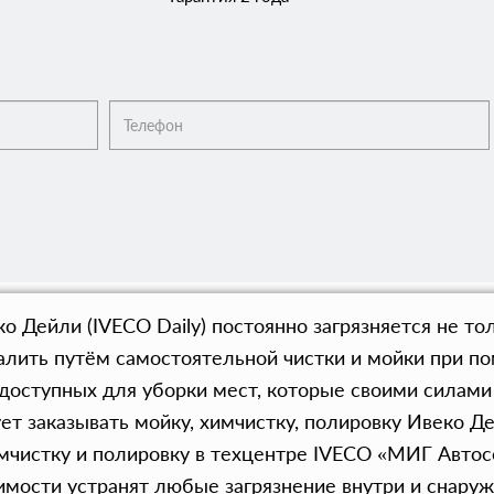
 Дейли (IVECO Daily) постоянно загрязняется не тол
алить путём самостоятельной чистки и мойки при п
доступных для уборки мест, которые своими силам
ует заказывать мойку, химчистку, полировку Ивеко Де
химчистку и полировку в техцентре IVECO «МИГ Авто
оимости устранят любые загрязнение внутри и снару