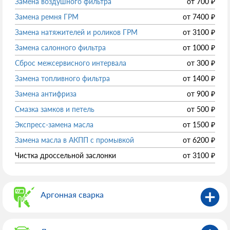
Замена воздушного фильтра
от
700
₽
Замена ремня ГРМ
от
7400
₽
Замена натяжителей и роликов ГРМ
от
3100
₽
Замена салонного фильтра
от
1000
₽
Сброс межсервисного интервала
от
300
₽
Замена топливного фильтра
от
1400
₽
Замена антифриза
от
900
₽
Смазка замков и петель
от
500
₽
Экспресс-замена масла
от
1500
₽
Замена масла в АКПП с промывкой
от
6200
₽
Чистка дроссельной заслонки
от
3100
₽
Аргонная сварка