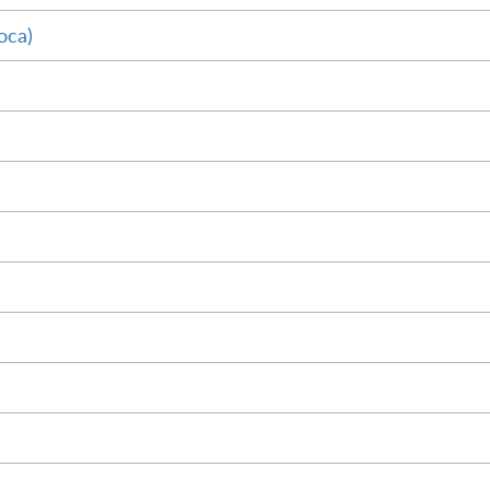
оса)
М