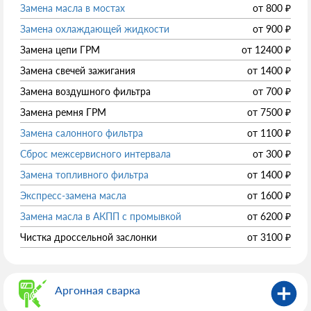
Замена масла в мостах
от
800
₽
Замена охлаждающей жидкости
от
900
₽
Замена цепи ГРМ
от
12400
₽
Замена свечей зажигания
от
1400
₽
Замена воздушного фильтра
от
700
₽
Замена ремня ГРМ
от
7500
₽
Замена салонного фильтра
от
1100
₽
Сброс межсервисного интервала
от
300
₽
Замена топливного фильтра
от
1400
₽
Экспресс-замена масла
от
1600
₽
Замена масла в АКПП с промывкой
от
6200
₽
Чистка дроссельной заслонки
от
3100
₽
Аргонная сварка