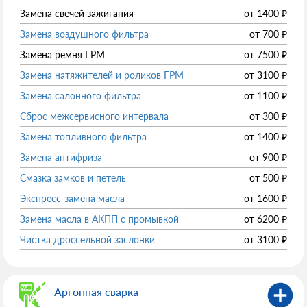
Замена свечей зажигания
от
1400
₽
Замена воздушного фильтра
от
700
₽
Замена ремня ГРМ
от
7500
₽
Замена натяжителей и роликов ГРМ
от
3100
₽
Замена салонного фильтра
от
1100
₽
Сброс межсервисного интервала
от
300
₽
Замена топливного фильтра
от
1400
₽
Замена антифриза
от
900
₽
Смазка замков и петель
от
500
₽
Экспресс-замена масла
от
1600
₽
Замена масла в АКПП с промывкой
от
6200
₽
Чистка дроссельной заслонки
от
3100
₽
Аргонная сварка