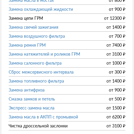
Замена масла в мостах
от
800
₽
Замена охлаждающей жидкости
от
900
₽
Замена цепи ГРМ
от
12300
₽
Замена свечей зажигания
от
1400
₽
Замена воздушного фильтра
от
700
₽
Замена ремня ГРМ
от
7400
₽
Замена натяжителей и роликов ГРМ
от
3100
₽
Замена салонного фильтра
от
1000
₽
Сброс межсервисного интервала
от
300
₽
Замена топливного фильтра
от
1400
₽
Замена антифриза
от
900
₽
Смазка замков и петель
от
500
₽
Экспресс-замена масла
от
1500
₽
Замена масла в АКПП с промывкой
от
6200
₽
Чистка дроссельной заслонки
от
3100
₽