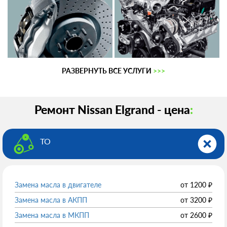
РАЗВЕРНУТЬ ВСЕ УСЛУГИ
>>>
Ремонт Nissan Elgrand - цена
:
ТО
Замена масла в двигателе
от
1200
₽
Замена масла в АКПП
от
3200
₽
Замена масла в МКПП
от
2600
₽