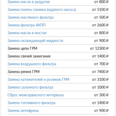
Замена масла в раздатке
от
800
₽
Замена помпы (замена водяного насоса)
от
5100
₽
Замена масляного фильтра
от
500
₽
Замена фильтра АКПП
от
2600
₽
Замена масла в мостах
от
800
₽
Замена охлаждающей жидкости
от
900
₽
Замена цепи ГРМ
от
12300
₽
Замена свечей зажигания
от
1400
₽
Замена воздушного фильтра
от
700
₽
Замена ремня ГРМ
от
7400
₽
Замена натяжителей и роликов ГРМ
от
3100
₽
Замена салонного фильтра
от
1000
₽
Сброс межсервисного интервала
от
300
₽
Замена топливного фильтра
от
1400
₽
Замена антифриза
от
900
₽