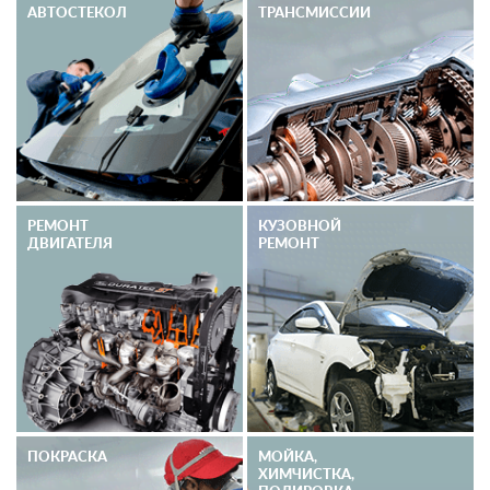
АВТОСТЕКОЛ
ТРАНСМИССИИ
РЕМОНТ
КУЗОВНОЙ
ДВИГАТЕЛЯ
РЕМОНТ
ПОКРАСКА
МОЙКА,
ХИМЧИСТКА,