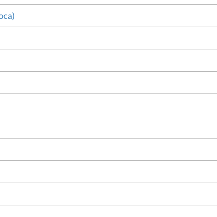
оса)
М