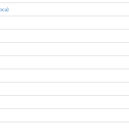
оса)
М