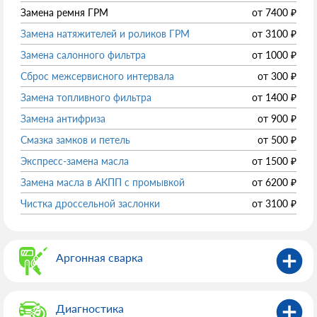
Замена ремня ГРМ
от
7400
₽
Замена натяжителей и роликов ГРМ
от
3100
₽
Замена салонного фильтра
от
1000
₽
Сброс межсервисного интервала
от
300
₽
Замена топливного фильтра
от
1400
₽
Замена антифриза
от
900
₽
Смазка замков и петель
от
500
₽
Экспресс-замена масла
от
1500
₽
Замена масла в АКПП с промывкой
от
6200
₽
Чистка дроссельной заслонки
от
3100
₽
Аргонная сварка
Диагностика