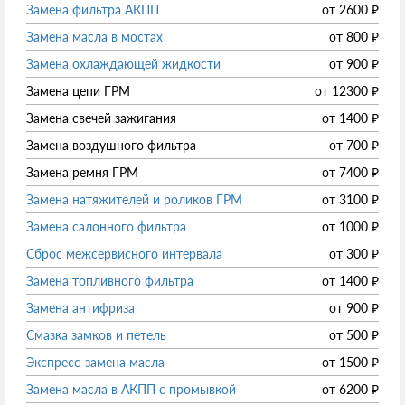
Замена фильтра АКПП
от
2600
₽
Замена масла в мостах
от
800
₽
Замена охлаждающей жидкости
от
900
₽
Замена цепи ГРМ
от
12300
₽
Замена свечей зажигания
от
1400
₽
Замена воздушного фильтра
от
700
₽
Замена ремня ГРМ
от
7400
₽
Замена натяжителей и роликов ГРМ
от
3100
₽
Замена салонного фильтра
от
1000
₽
Сброс межсервисного интервала
от
300
₽
Замена топливного фильтра
от
1400
₽
Замена антифриза
от
900
₽
Смазка замков и петель
от
500
₽
Экспресс-замена масла
от
1500
₽
Замена масла в АКПП с промывкой
от
6200
₽