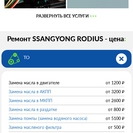
РАЗВЕРНУТЬ ВСЕ УСЛУГИ
>>>
Ремонт SSANGYONG RODIUS - цена
:
ТО
Замена масла в двигателе
от
1200
₽
Замена масла в АКПП
от
3200
₽
Замена масла в МКПП
от
2600
₽
Замена масла в раздатке
от
800
₽
Замена помпы (замена водяного насоса)
от
5100
₽
Замена масляного фильтра
от
500
₽