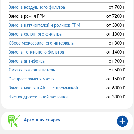
Замена воздушного фильтра
от
700
₽
Замена ремня ГРМ
от
7200
₽
Замена натяжителей и роликов ГРМ
от
3000
₽
Замена салонного фильтра
от
1000
₽
Сброс межсервисного интервала
от
300
₽
Замена топливного фильтра
от
1400
₽
Замена антифриза
от
900
₽
Смазка замков и петель
от
500
₽
Экспресс-замена масла
от
1500
₽
Замена масла в АКПП с промывкой
от
6000
₽
Чистка дроссельной заслонки
от
3000
₽
Аргонная сварка