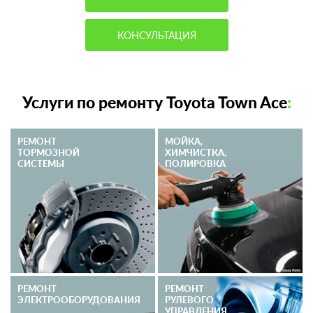
КОНСУЛЬТАЦИЯ
Услуги по ремонту Toyota Town Ace
:
РЕМОНТ
МОЙКА,
ТОРМОЗНОЙ
ХИМЧИСТКА,
СИСТЕМЫ
ПОЛИРОВКА
РЕМОНТ
РЕМОНТ
ЭЛЕКТРО­ОБОРУДОВАНИЯ
РУЛЕВОГО
УПРАВЛЕНИЯ