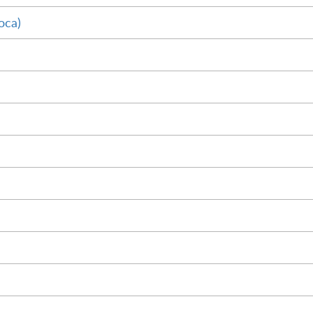
оса)
М