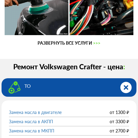
РАЗВЕРНУТЬ ВСЕ УСЛУГИ
>>>
Ремонт Volkswagen Crafter - цена
:
ТО
Замена масла в двигателе
от
1300
₽
Замена масла в АКПП
от
3300
₽
Замена масла в МКПП
от
2700
₽