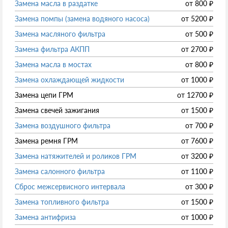
Замена масла в раздатке
от
800
₽
Замена помпы (замена водяного насоса)
от
5200
₽
Замена масляного фильтра
от
500
₽
Замена фильтра АКПП
от
2700
₽
Замена масла в мостах
от
800
₽
Замена охлаждающей жидкости
от
1000
₽
Замена цепи ГРМ
от
12700
₽
Замена свечей зажигания
от
1500
₽
Замена воздушного фильтра
от
700
₽
Замена ремня ГРМ
от
7600
₽
Замена натяжителей и роликов ГРМ
от
3200
₽
Замена салонного фильтра
от
1100
₽
Сброс межсервисного интервала
от
300
₽
Замена топливного фильтра
от
1500
₽
Замена антифриза
от
1000
₽