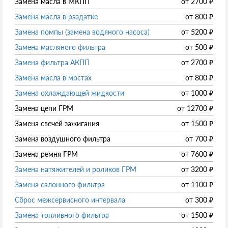
Замена масла в МКПП
от
2700
₽
Замена масла в раздатке
от
800
₽
Замена помпы (замена водяного насоса)
от
5200
₽
Замена масляного фильтра
от
500
₽
Замена фильтра АКПП
от
2700
₽
Замена масла в мостах
от
800
₽
Замена охлаждающей жидкости
от
1000
₽
Замена цепи ГРМ
от
12700
₽
Замена свечей зажигания
от
1500
₽
Замена воздушного фильтра
от
700
₽
Замена ремня ГРМ
от
7600
₽
Замена натяжителей и роликов ГРМ
от
3200
₽
Замена салонного фильтра
от
1100
₽
Сброс межсервисного интервала
от
300
₽
Замена топливного фильтра
от
1500
₽