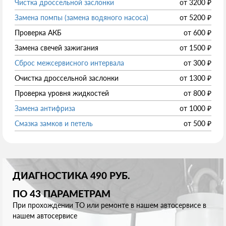
Чистка дроссельной заслонки
от
3200
₽
Замена помпы (замена водяного насоса)
от
5200
₽
Проверка АКБ
от
600
₽
Замена свечей зажигания
от
1500
₽
Сброс межсервисного интервала
от
300
₽
Очистка дроссельной заслонки
от
1300
₽
Проверка уровня жидкостей
от
800
₽
Замена антифриза
от
1000
₽
Смазка замков и петель
от
500
₽
ДИАГНОСТИКА 490 РУБ.
ПО 43 ПАРАМЕТРАМ
При прохождении ТО или ремонте в нашем автосервисе в
нашем автосервисе