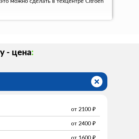
это можно сделать в техцентре Citroen
 - цена
:
от
2100
₽
от
2400
₽
от
1600
₽