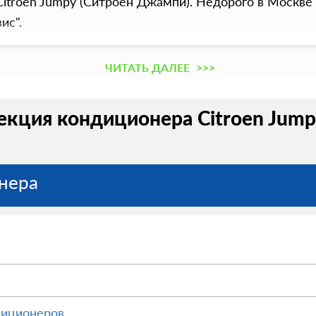
troen Jumpy (Ситроен Джампи). Недорого в Москве 
ис".
ЧИТАТЬ ДАЛЕЕ
>>>
кция кондиционера Citroen Jumpy
нера
диционеров