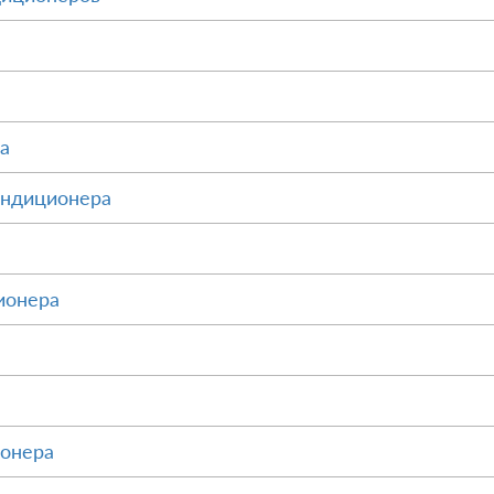
а
ондиционера
ионера
ионера