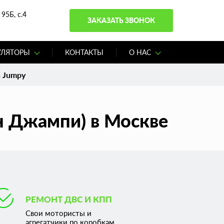
95Б, с.4
ЗАКАЗАТЬ ЗВОНОК
УЛЯТОРЫ
КОНТАКТЫ
О НАС
n Jumpy
ен Джампи) в Москве
РЕМОНТ ДВС И КПП
Свои мотористы и
агрегатчики по коробкам