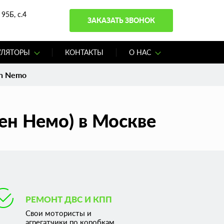
95Б, с.4
ЗАКАЗАТЬ ЗВОНОК
УЛЯТОРЫ
КОНТАКТЫ
О НАС
en Nemo
ен Немо) в Москве
РЕМОНТ ДВС И КПП
Свои мотористы и
агрегатчики по коробкам