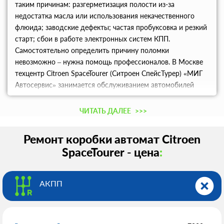
таким причинам: разгерметизация полости из-за
недостатка масла или использования некачественного
флюида; заводские дефекты; частая пробуксовка и резкий
старт; сбои в работе электронных систем КПП.
Самостоятельно определить причину поломки
невозможно – нужна помощь профессионалов. В Москве
техцентр Citroen SpaceTourer (Ситроен СпейсТурер) «МИГ
Автосервис» занимается обслуживанием автомобилей
данного бренда, предоставляя выгодные условия
сотрудничества. Современное диагностическое
ЧИТАТЬ ДАЛЕЕ
>>>
оборудование и высокий опыт мастеров дают
возможность быстро найти и устранить поломку любого
Ремонт коробки автомат Citroen
уровня сложности.
SpaceTourer - цена
:
АКПП