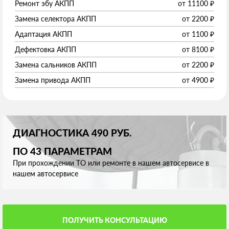
Ремонт эбу АКПП
от
11100
₽
Замена селектора АКПП
от
2200
₽
Адаптация АКПП
от
1100
₽
Дефектовка АКПП
от
8100
₽
Замена сальников АКПП
от
2200
₽
Замена привода АКПП
от
4900
₽
ДИАГНОСТИКА 490 РУБ.
ПО 43 ПАРАМЕТРАМ
При прохождении ТО или ремонте в нашем автосервисе в
нашем автосервисе
ПОЛУЧИТЬ КОНСУЛЬТАЦИЮ