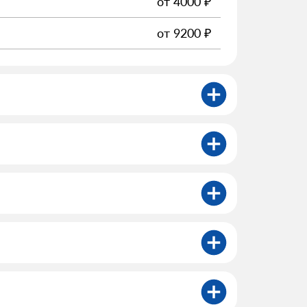
от
4000
₽
от
9200
₽