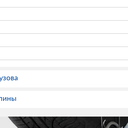
узова
апины