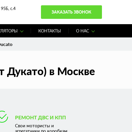
95Б, с.4
ЗАКАЗАТЬ ЗВОНОК
УЛЯТОРЫ
КОНТАКТЫ
О НАС
Ducato
т Дукато) в Москве
РЕМОНТ ДВС И КПП
Свои мотористы и
агрегатчики по коробкам