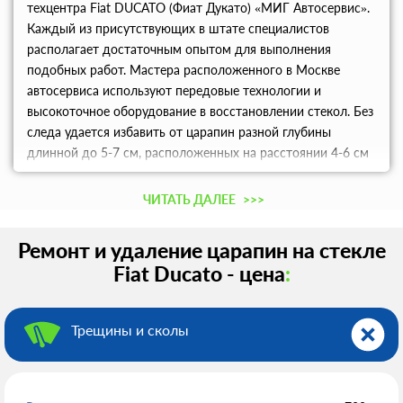
техцентра Fiat DUCATO (Фиат Дукато) «МИГ Автосервис».
Каждый из присутствующих в штате специалистов
располагает достаточным опытом для выполнения
подобных работ. Мастера расположенного в Москве
автосервиса используют передовые технологии и
высокоточное оборудование в восстановлении стекол. Без
следа удается избавить от царапин разной глубины
длинной до 5-7 см, расположенных на расстоянии 4-6 см
от крайних точек стекла. Проконсультироваться по ценам,
условиям действия дисконтной программы можно по
ЧИТАТЬ ДАЛЕЕ
>>>
телефону.
Ремонт и удаление царапин на стекле
Fiat Ducato - цена
:
Трещины и сколы