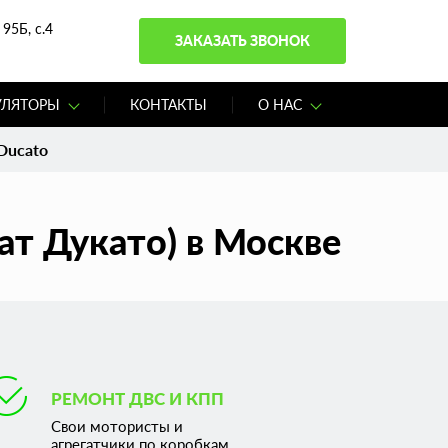
95Б, с.4
ЗАКАЗАТЬ ЗВОНОК
УЛЯТОРЫ
КОНТАКТЫ
О НАС
 Ducato
ат Дукато) в Москве
РЕМОНТ ДВС И КПП
Свои мотористы и
агрегатчики по коробкам