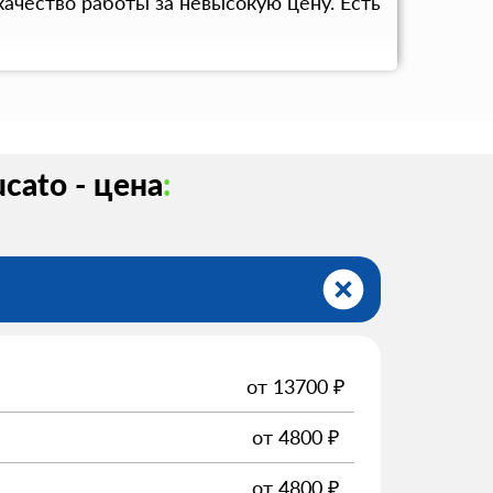
ачество работы за невысокую цену. Есть
cato - цена
:
от
13700
₽
от
4800
₽
от
4800
₽