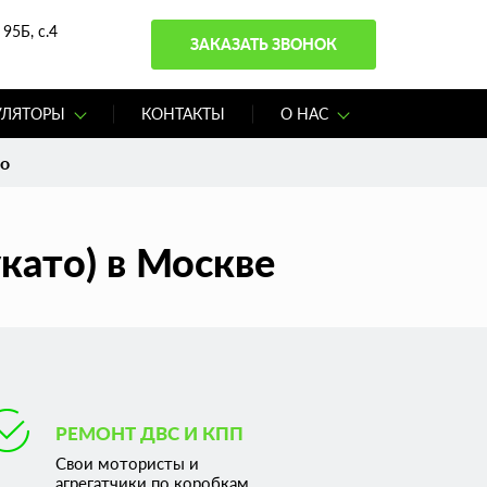
95Б, с.4
ЗАКАЗАТЬ ЗВОНОК
УЛЯТОРЫ
КОНТАКТЫ
О НАС
to
като) в Москве
РЕМОНТ ДВС И КПП
Свои мотористы и
агрегатчики по коробкам