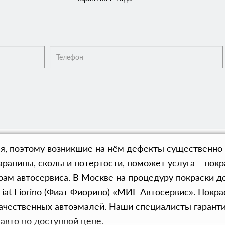
ля, поэтому возникшие на нём дефекты существенн
арапины, сколы и потертости, поможет услуга – покрас
м автосервиса. В Москве на процедуру покраски де
Fiat Fiorino (Фиат Фиорино) «МИГ Автосервис». Пок
ачественных автоэмалей. Наши специалисты гарант
авто по доступной цене.