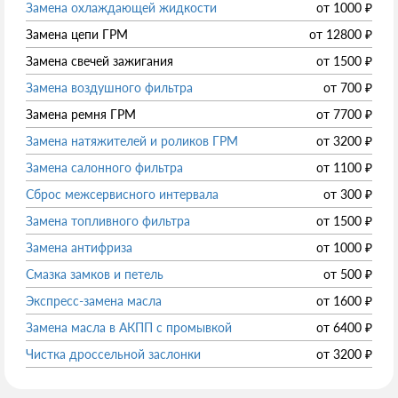
Замена охлаждающей жидкости
от
1000
₽
Замена цепи ГРМ
от
12800
₽
Замена свечей зажигания
от
1500
₽
Замена воздушного фильтра
от
700
₽
Замена ремня ГРМ
от
7700
₽
Замена натяжителей и роликов ГРМ
от
3200
₽
Замена салонного фильтра
от
1100
₽
Сброс межсервисного интервала
от
300
₽
Замена топливного фильтра
от
1500
₽
Замена антифриза
от
1000
₽
Смазка замков и петель
от
500
₽
Экспресс-замена масла
от
1600
₽
Замена масла в АКПП с промывкой
от
6400
₽
Чистка дроссельной заслонки
от
3200
₽