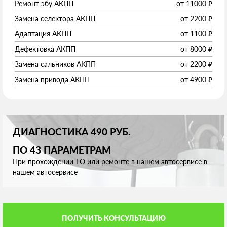
Ремонт эбу АКПП
от
11000
₽
Замена селектора АКПП
от
2200
₽
Адаптация АКПП
от
1100
₽
Дефектовка АКПП
от
8000
₽
Замена сальников АКПП
от
2200
₽
Замена привода АКПП
от
4900
₽
ДИАГНОСТИКА 490 РУБ.
ПО 43 ПАРАМЕТРАМ
При прохождении ТО или ремонте в нашем автосервисе в
нашем автосервисе
ПОЛУЧИТЬ КОНСУЛЬТАЦИЮ