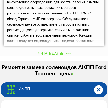
высокоточное оборудование для восстановления, замены
соленоидов есть в распоряжении мастеров
расположенного в Москве техцентра Ford TOURNEO
(Форд Торнео) «МИГ Автосервис». Обслуживание в
сервисном центре осуществляется в соответствии с
рекомендациями дилера мастерами с многолетним
опытом работы в восстановлении иномарок. Каждый
клиент получает индивидуальный подход, бесплатные
консультации по вопросам подбора запчастей и ремонта.
Действуют низкие цены. Предоставляется гарантия на все
ЧИТАТЬ ДАЛЕЕ
>>>
виды работ.
Ремонт и замена соленоидов АКПП Ford
Tourneo - цена
:
АКПП