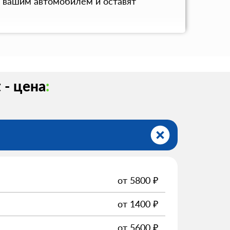
с вашим автомобилем и оставят
 - цена
:
от
5800
₽
от
1400
₽
от
5600
₽