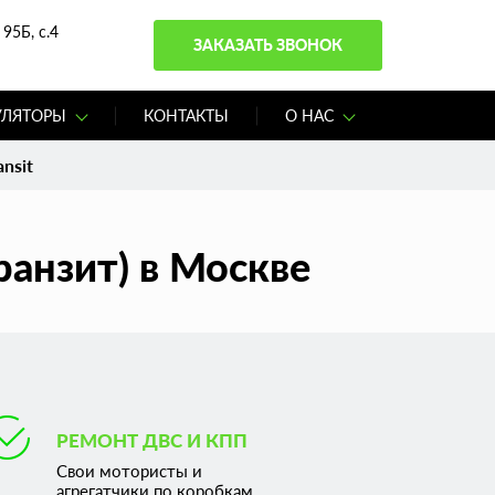
95Б, с.4
ЗАКАЗАТЬ ЗВОНОК
УЛЯТОРЫ
КОНТАКТЫ
О НАС
nsit
ранзит) в Москве
РЕМОНТ ДВС И КПП
Свои мотористы и
агрегатчики по коробкам