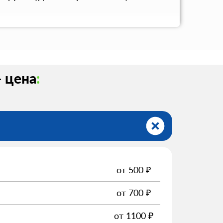
- цена
:
от
500
₽
от
700
₽
от
1100
₽