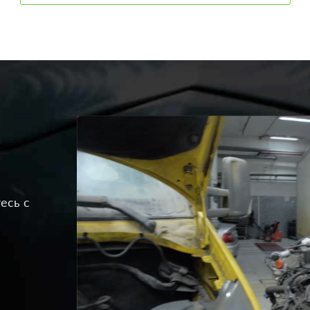
есь с