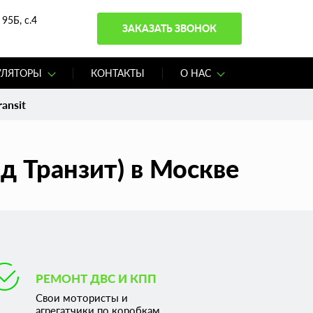
95Б, с.4
ЗАКАЗАТЬ ЗВОНОК
УЛЯТОРЫ
КОНТАКТЫ
О НАС
ansit
д Транзит) в Москве
РЕМОНТ ДВС И КПП
Свои мотористы и
агрегатчики по коробкам