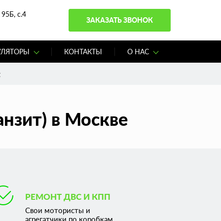
95Б, с.4
ЗАКАЗАТЬ ЗВОНОК
УЛЯТОРЫ
КОНТАКТЫ
О НАС
t
анзит) в Москве
РЕМОНТ ДВС И КПП
Свои мотористы и
агрегатчики по коробкам