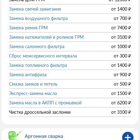
Замена свечей зажигания
от
1400
₽
Замена воздушного фильтра
от
700
₽
Замена ремня ГРМ
от
7400
₽
Замена натяжителей и роликов ГРМ
от
3100
₽
Замена салонного фильтра
от
1000
₽
Сброс межсервисного интервала
от
300
₽
Замена топливного фильтра
от
1400
₽
Замена антифриза
от
900
₽
Смазка замков и петель
от
500
₽
Экспресс-замена масла
от
1500
₽
Замена масла в АКПП с промывкой
от
6200
₽
Чистка дроссельной заслонки
от
3100
₽
Аргонная сварка