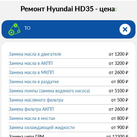
Ремонт Hyundai HD35 - цена
:
ТО
Замена масла в двигателе
от
1200
₽
Замена масла в АКПП
от
3200
₽
Замена масла в МКПП
от
2600
₽
Замена масла в раздатке
от
800
₽
Замена помпы (замена водяного насоса)
от
5100
₽
Замена масляного фильтра
от
500
₽
Замена фильтра АКПП
от
2600
₽
Замена масла в мостах
от
800
₽
Замена охлаждающей жидкости
от
900
₽
Замена цепи ГРМ
от
12300
₽