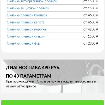
Оклейка антигравийной пленкой
от
1500
₽
Оклейка защитной пленкой
от
1500
₽
Оклейка пленкой бампера
от
4600
₽
Оклейка пленкой капота
от
4600
₽
Оклейка пленкой порогов
от
4200
₽
Оклейка пленкой стекол
от
1500
₽
Оклейка пленкой фар
от
2300
₽
ДИАГНОСТИКА 490 РУБ.
ПО 43 ПАРАМЕТРАМ
При прохождении ТО или ремонте в нашем автосервисе в
нашем автосервисе