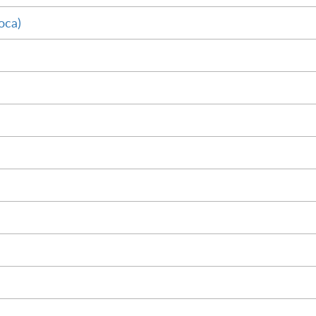
оса)
М