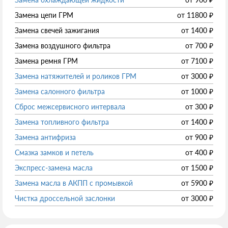
Замена цепи ГРМ
от
11800
₽
Замена свечей зажигания
от
1400
₽
Замена воздушного фильтра
от
700
₽
Замена ремня ГРМ
от
7100
₽
Замена натяжителей и роликов ГРМ
от
3000
₽
Замена салонного фильтра
от
1000
₽
Сброс межсервисного интервала
от
300
₽
Замена топливного фильтра
от
1400
₽
Замена антифриза
от
900
₽
Смазка замков и петель
от
400
₽
Экспресс-замена масла
от
1500
₽
Замена масла в АКПП с промывкой
от
5900
₽
Чистка дроссельной заслонки
от
3000
₽