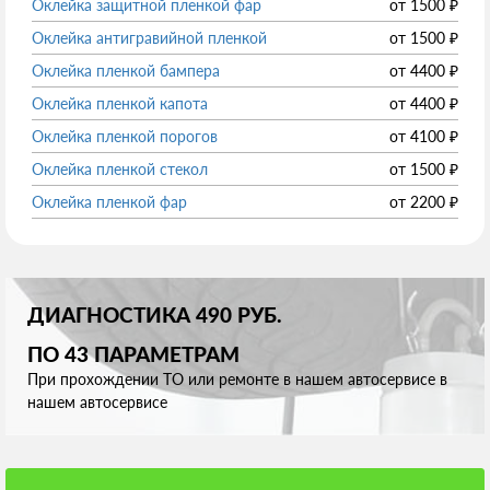
Оклейка защитной пленкой фар
от
1500
₽
Оклейка антигравийной пленкой
от
1500
₽
Оклейка пленкой бампера
от
4400
₽
Оклейка пленкой капота
от
4400
₽
Оклейка пленкой порогов
от
4100
₽
Оклейка пленкой стекол
от
1500
₽
Оклейка пленкой фар
от
2200
₽
ДИАГНОСТИКА 490 РУБ.
ПО 43 ПАРАМЕТРАМ
При прохождении ТО или ремонте в нашем автосервисе в
нашем автосервисе