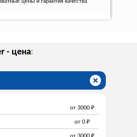
ватные цены и гарантия качества
r - цена
:
от
3000
₽
от
0
₽
от
3000
₽