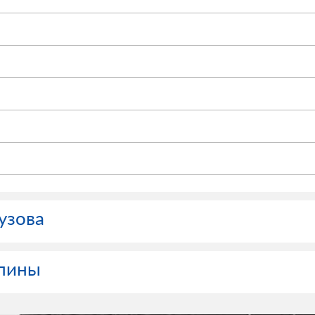
узова
апины