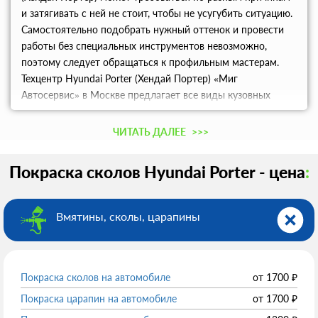
и затягивать с ней не стоит, чтобы не усугубить ситуацию.
Самостоятельно подобрать нужный оттенок и провести
работы без специальных инструментов невозможно,
поэтому следует обращаться к профильным мастерам.
Техцентр Hyundai Porter (Хендай Портер) «Миг
Автосервис» в Москве предлагает все виды кузовных
работ. Мы заранее оцениваем стоимость предстоящих
работ и не увеличиваем ее в процессе оказания услуг. Мы
ЧИТАТЬ ДАЛЕЕ
>>>
используем только материалы, рекомендованные
производителем, поэтому гарантируем качество.
Покраска сколов Hyundai Porter - цена
:
Вмятины, сколы, царапины
Покраска сколов на автомобиле
от
1700
₽
Покраска царапин на автомобиле
от
1700
₽