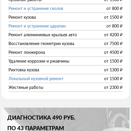
Ремонт и устранение сколов
от
800
₽
Ремонт кузова
от
1500
₽
Ремонт и устранение царапин
от
800
₽
Ремонт алюминиевых крыльев авто
от
4200
₽
Восстановление геометрии кузова
от
7500
₽
Ремонт лонжерона
от
4500
₽
Удаление коррозии и ржавчины
от
1500
₽
Рихтовка кузова
от
1300
₽
Локальный кузовной ремонт
от
1500
₽
Жестяные работы
от
2300
₽
ДИАГНОСТИКА 490 РУБ.
ПО 43 ПАРАМЕТРАМ