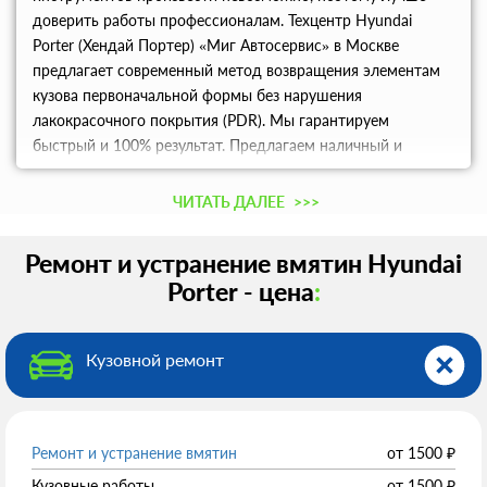
доверить работы профессионалам. Техцентр Hyundai
Porter (Хендай Портер) «Миг Автосервис» в Москве
предлагает современный метод возвращения элементам
кузова первоначальной формы без нарушения
лакокрасочного покрытия (PDR). Мы гарантируем
быстрый и 100% результат. Предлагаем наличный и
безналичный расчет и скидки постоянным клиентам. Нас
отличает сервис на высшем уровне и доступные цены.
ЧИТАТЬ ДАЛЕЕ
>>>
Записаться на ТО можно по указанным на сайте номерам
телефонов.
Ремонт и устранение вмятин Hyundai
Porter - цена
:
Кузовной ремонт
Ремонт и устранение вмятин
от
1500
₽
Кузовные работы
от
1500
₽