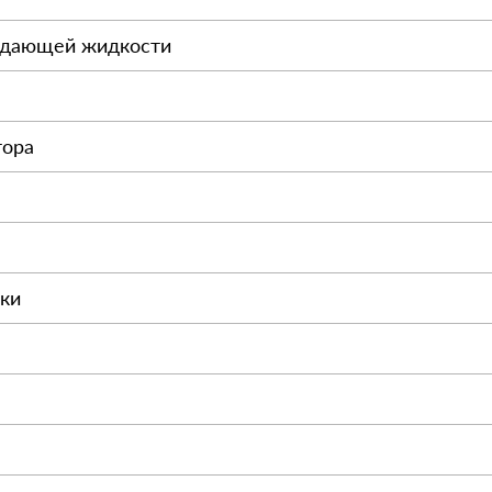
ждающей жидкости
тора
нки