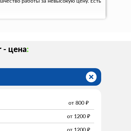
ачество работы за невысокую цену. Есть
 - цена
:
от
800
₽
от
1200
₽
от
1200
₽