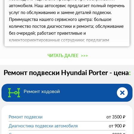
автомобиля. Наш автосервис предлагает полный перечень
услуг по обслуживанию и замене деталей подвески.
Преимущества нашего сервисного центра: большое
количество постов диагностики и ремонта; обслуживание
без очередей; работают приветливые и
клиентоориентированные сотрудники; предлагаем
широкий выбор оригинальных запчастей; заказ деталей по
телефону; работает своя служба эвакуации; высокая
ЧИТАТЬ ДАЛЕЕ
>>>
степень механизации работ; предоставляем расширенную
гарантию до 730 дней; используем в работе современное
Ремонт подвески Hyundai Porter - цена
:
оборудование; удобное расположение центра и часы
работы. Все работы выполняются качественно и быстро.
Наши специалисты обладают необходимым опытом и
Ремонт ходовой
знаниями, которые позволяют профессионально
обслужить ваш автомобиль. Тысячи владельцев Hyundai
Porter (Хендай Портер) стали нашими постоянными
клиентами. Ремонт деталей подвески Hyundai Porter
Ремонт подвески
от
3500
₽
(Хендай Портер) Спереди установлена многорычажная
Диагностика подвески автомобиля
от
900
₽
независимая подвеска, а на задней оси скручиваемая