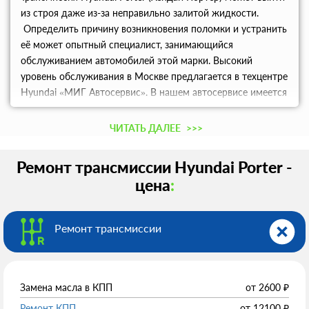
из строя даже из-за неправильно залитой жидкости.
Определить причину возникновения поломки и устранить
её может опытный специалист, занимающийся
обслуживанием автомобилей этой марки. Высокий
уровень обслуживания в Москве предлагается в техцентре
Hyundai «МИГ Автосервис». В нашем автосервисе имеется
специализированное оборудование и необходимые
запчасти для выполнения всего комплекса работ и
ЧИТАТЬ ДАЛЕЕ
>>>
согласно регламенту производителя.
Ремонт трансмиссии Hyundai Porter -
цена
:
Ремонт трансмиссии
Замена масла в КПП
от
2600
₽
Ремонт КПП
от
12100
₽